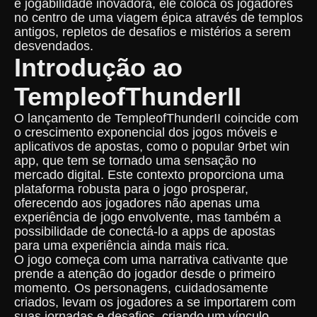
e jogabilidade inovadora, ele coloca os jogadores
no centro de uma viagem épica através de templos
antigos, repletos de desafios e mistérios a serem
desvendados.
Introdução ao
TempleofThunderII
O lançamento de TempleofThunderII coincide com
o crescimento exponencial dos jogos móveis e
aplicativos de apostas, como o popular 9rbet win
app, que tem se tornado uma sensação no
mercado digital. Este contexto proporciona uma
plataforma robusta para o jogo prosperar,
oferecendo aos jogadores não apenas uma
experiência de jogo envolvente, mas também a
possibilidade de conectá-lo a apps de apostas
para uma experiência ainda mais rica.
O jogo começa com uma narrativa cativante que
prende a atenção do jogador desde o primeiro
momento. Os personagens, cuidadosamente
criados, levam os jogadores a se importarem com
suas jornadas e desafios, criando um vínculo