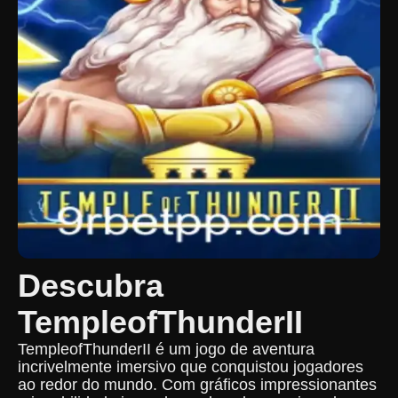
Descubra
TempleofThunderII
TempleofThunderII é um jogo de aventura
incrivelmente imersivo que conquistou jogadores
ao redor do mundo. Com gráficos impressionantes