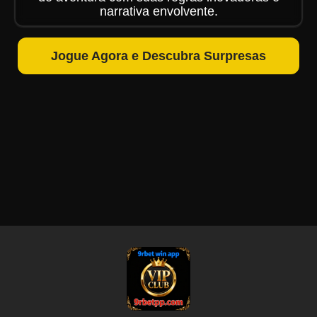
narrativa envolvente.
Jogue Agora e Descubra Surpresas