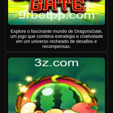
Explore o fascinante mundo de DragonsGate,
um jogo que combina estratégia e criatividade
em um universo recheado de desafios e
recompensas.