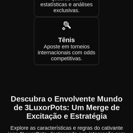
estatísticas e análises
exclusivas.
🎾
Tênis
Aposte em torneios
internacionais com odds
competitivas.
Descubra o Envolvente Mundo
de 3LuxorPots: Um Merge de
Excitação e Estratégia
Explore as características e regras do cativante