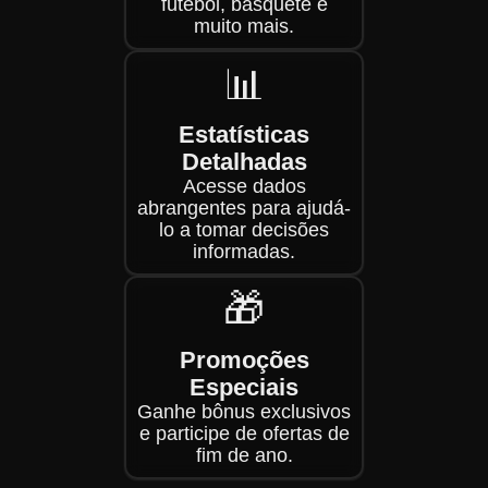
futebol, basquete e
muito mais.
📊
Estatísticas
Detalhadas
Acesse dados
abrangentes para ajudá-
lo a tomar decisões
informadas.
🎁
Promoções
Especiais
Ganhe bônus exclusivos
e participe de ofertas de
fim de ano.