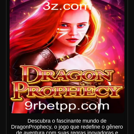
Descubra o fascinante mundo de
DragonProphecy, o jogo que redefine o gênero
de aventura com suas regras inovadoras e