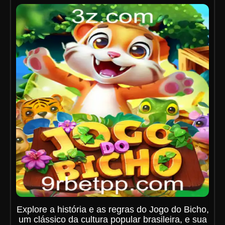
Explore a história e as regras do Jogo do Bicho,
um clássico da cultura popular brasileira, e sua