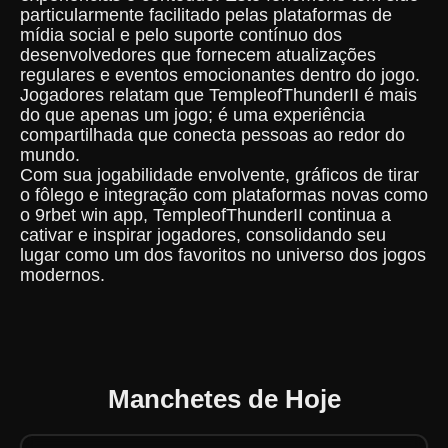
particularmente facilitado pelas plataformas de
mídia social e pelo suporte contínuo dos
desenvolvedores que fornecem atualizações
regulares e eventos emocionantes dentro do jogo.
Jogadores relatam que TempleofThunderII é mais
do que apenas um jogo; é uma experiência
compartilhada que conecta pessoas ao redor do
mundo.
Com sua jogabilidade envolvente, gráficos de tirar
o fôlego e integração com plataformas novas como
o 9rbet win app, TempleofThunderII continua a
cativar e inspirar jogadores, consolidando seu
lugar como um dos favoritos no universo dos jogos
modernos.
Manchetes de Hoje