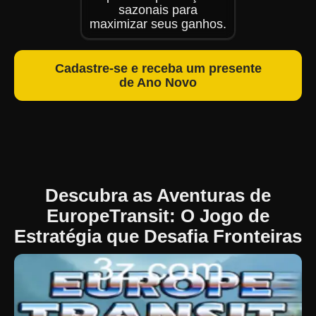
sazonais para
maximizar seus ganhos.
Cadastre-se e receba um presente
de Ano Novo
Descubra as Aventuras de
EuropeTransit: O Jogo de
Estratégia que Desafia Fronteiras