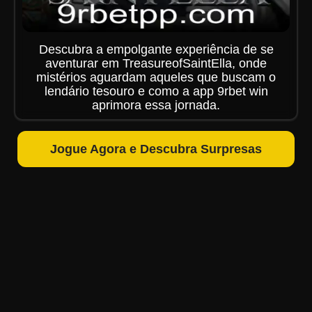
Descubra a empolgante experiência de se
aventurar em TreasureofSaintElla, onde
mistérios aguardam aqueles que buscam o
lendário tesouro e como a app 9rbet win
aprimora essa jornada.
Jogue Agora e Descubra Surpresas