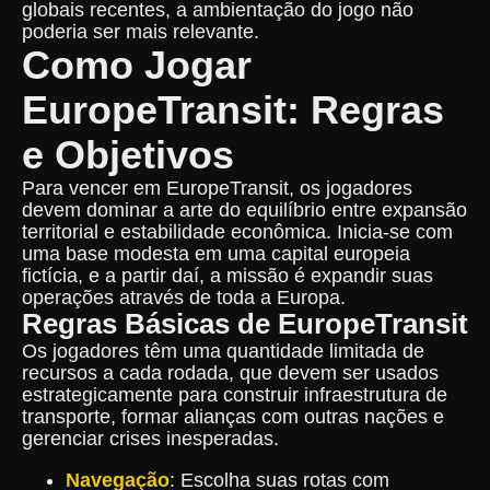
globais recentes, a ambientação do jogo não
poderia ser mais relevante.
Como Jogar
EuropeTransit: Regras
e Objetivos
Para vencer em EuropeTransit, os jogadores
devem dominar a arte do equilíbrio entre expansão
territorial e estabilidade econômica. Inicia-se com
uma base modesta em uma capital europeia
fictícia, e a partir daí, a missão é expandir suas
operações através de toda a Europa.
Regras Básicas de EuropeTransit
Os jogadores têm uma quantidade limitada de
recursos a cada rodada, que devem ser usados
estrategicamente para construir infraestrutura de
transporte, formar alianças com outras nações e
gerenciar crises inesperadas.
Navegação
: Escolha suas rotas com