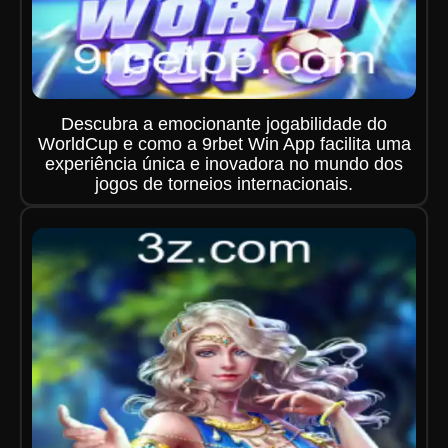
Descubra a emocionante jogabilidade do
WorldCup e como a 9rbet Win App facilita uma
experiência única e inovadora no mundo dos
jogos de torneios internacionais.