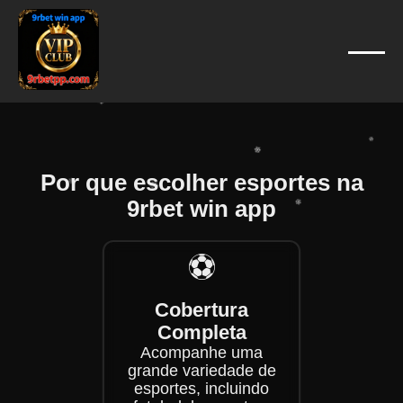
❄
❄
❄
❄
❄
❄
❄
❄
Por que escolher esportes na
9rbet win app
❄
❄
❄
⚽
❄
❄
Cobertura
Completa
Acompanhe uma
grande variedade de
esportes, incluindo