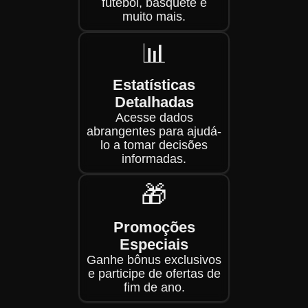
futebol, basquete e
muito mais.
📊
Estatísticas
Detalhadas
Acesse dados
abrangentes para ajudá-
lo a tomar decisões
informadas.
🎁
Promoções
Especiais
Ganhe bônus exclusivos
e participe de ofertas de
fim de ano.