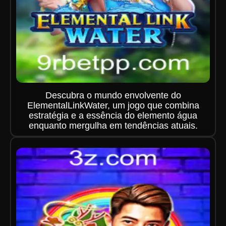
Descubra o mundo envolvente do
ElementalLinkWater, um jogo que combina
estratégia e a essência do elemento água
enquanto mergulha em tendências atuais.