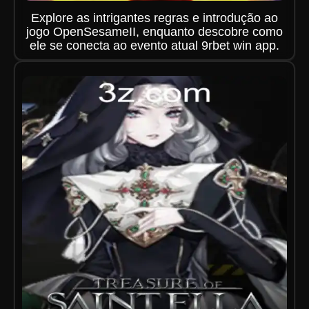
Explore as intrigantes regras e introdução ao
jogo OpenSesameII, enquanto descobre como
ele se conecta ao evento atual 9rbet win app.