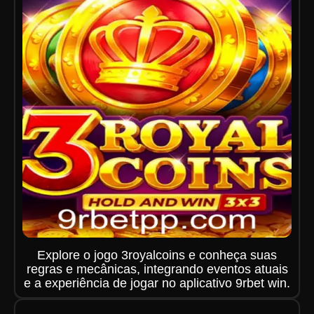
Explore o jogo 3royalcoins e conheça suas
regras e mecânicas, integrando eventos atuais
e a experiência de jogar no aplicativo 9rbet win.