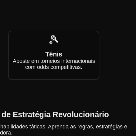
🎾
Tênis
Aposte em torneios internacionais
com odds competitivas.
de Estratégia Revolucionário
abilidades táticas. Aprenda as regras, estratégias e
dora.