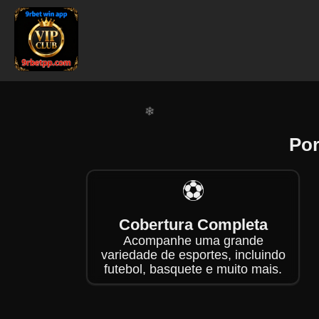
❄
❄
❄
❄
Por
⚽
❄
Cobertura Completa
Acompanhe uma grande
variedade de esportes, incluindo
futebol, basquete e muito mais.