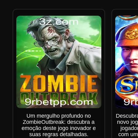
Um mergulho profundo no
Descubra
ZombieOutbreak: descubra a
novo jog
emoção deste jogo inovador e
jogado
suas regras detalhadas.
com uma