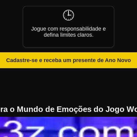
🕒
Jogue com responsabilidade e
defina limites claros.
Cadastre-se e receba um presente de Ano Novo
ra o Mundo de Emoções do Jogo Wo