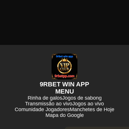
9RBET WIN APP
MENU
Rinha de galos
Jogos de sabong
Transmissão ao vivo
Jogos ao vivo
Comunidade Jogadores
Manchetes de Hoje
Mapa do Google