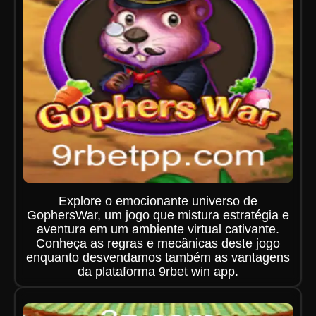
Explore o emocionante universo de
GophersWar, um jogo que mistura estratégia e
aventura em um ambiente virtual cativante.
Conheça as regras e mecânicas deste jogo
enquanto desvendamos também as vantagens
da plataforma 9rbet win app.