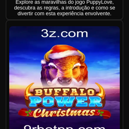
Explore as maravilhas do jogo PuppyLove,
descubra as regras, a introdução e como se
divertir com esta experiência envolvente.