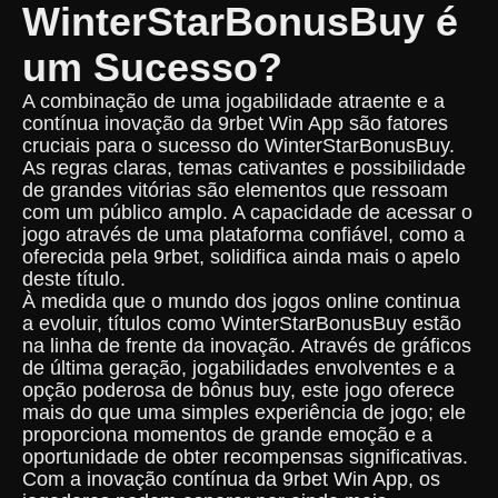
WinterStarBonusBuy é
um Sucesso?
A combinação de uma jogabilidade atraente e a
contínua inovação da 9rbet Win App são fatores
cruciais para o sucesso do WinterStarBonusBuy.
As regras claras, temas cativantes e possibilidade
de grandes vitórias são elementos que ressoam
com um público amplo. A capacidade de acessar o
jogo através de uma plataforma confiável, como a
oferecida pela 9rbet, solidifica ainda mais o apelo
deste título.
À medida que o mundo dos jogos online continua
a evoluir, títulos como WinterStarBonusBuy estão
na linha de frente da inovação. Através de gráficos
de última geração, jogabilidades envolventes e a
opção poderosa de bônus buy, este jogo oferece
mais do que uma simples experiência de jogo; ele
proporciona momentos de grande emoção e a
oportunidade de obter recompensas significativas.
Com a inovação contínua da 9rbet Win App, os