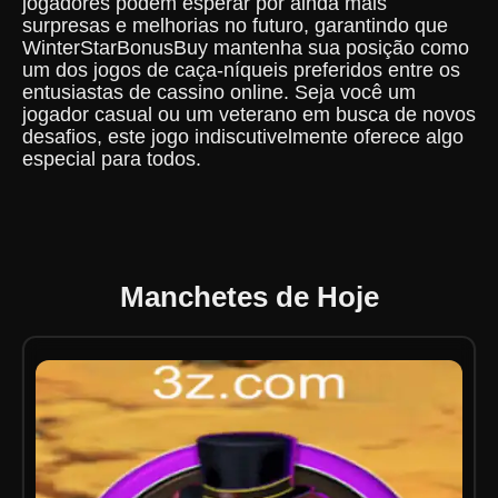
jogadores podem esperar por ainda mais
surpresas e melhorias no futuro, garantindo que
WinterStarBonusBuy mantenha sua posição como
um dos jogos de caça-níqueis preferidos entre os
entusiastas de cassino online. Seja você um
jogador casual ou um veterano em busca de novos
desafios, este jogo indiscutivelmente oferece algo
especial para todos.
Manchetes de Hoje