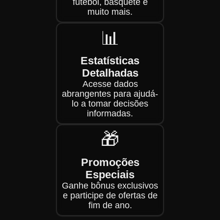
futebol, basquete e
muito mais.
📊
Estatísticas
Detalhadas
Acesse dados
abrangentes para ajudá-
lo a tomar decisões
informadas.
🎁
Promoções
Especiais
Ganhe bônus exclusivos
e participe de ofertas de
fim de ano.