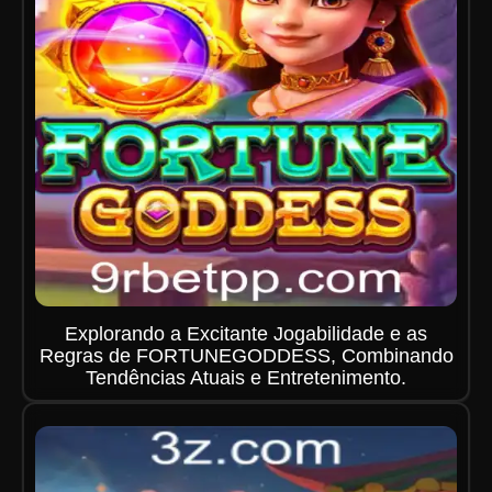
Explorando a Excitante Jogabilidade e as
Regras de FORTUNEGODDESS, Combinando
Tendências Atuais e Entretenimento.