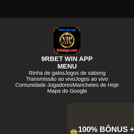
9RBET WIN APP
MENU
Rinha de galos
Jogos de sabong
Transmissão ao vivo
Jogos ao vivo
Comunidade Jogadores
Manchetes de Hoje
Mapa do Google
100% BÔNUS + 