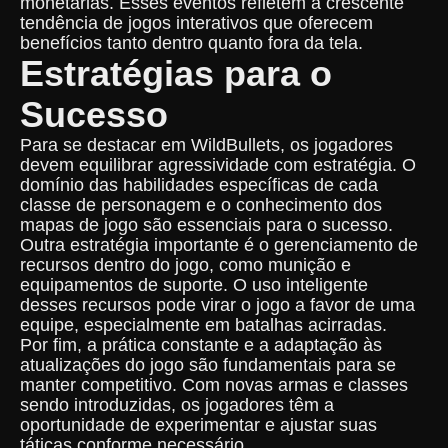
monetárias. Esses eventos refletem a crescente
tendência de jogos interativos que oferecem
benefícios tanto dentro quanto fora da tela.
Estratégias para o
Sucesso
Para se destacar em WildBullets, os jogadores
devem equilibrar agressividade com estratégia. O
domínio das habilidades específicas de cada
classe de personagem e o conhecimento dos
mapas de jogo são essenciais para o sucesso.
Outra estratégia importante é o gerenciamento de
recursos dentro do jogo, como munição e
equipamentos de suporte. O uso inteligente
desses recursos pode virar o jogo a favor de uma
equipe, especialmente em batalhas acirradas.
Por fim, a prática constante e a adaptação às
atualizações do jogo são fundamentais para se
manter competitivo. Com novas armas e classes
sendo introduzidas, os jogadores têm a
oportunidade de experimentar e ajustar suas
táticas conforme necessário.