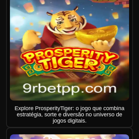
Explore ProsperityTiger: o jogo que combina
estratégia, sorte e diversão no universo de
jogos digitais.