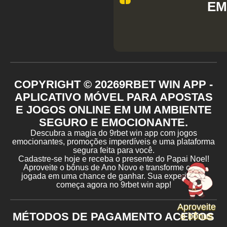
EM
COPYRIGHT ©
2026
9RBET WIN APP -
APLICATIVO MÓVEL PARA APOSTAS
E JOGOS ONLINE EM UM AMBIENTE
SEGURO E EMOCIONANTE.
Descubra a magia do 9rbet win app com jogos
emocionantes, promoções imperdíveis e uma plataforma
segura feita para você.
Cadastre-se hoje e receba o presente do Papai Noel!
Aproveite o bônus de Ano Novo e transforme cada
jogada em uma chance de ganhar. Sua experiência
começa agora no 9rbet win app!
Aproveite
MÉTODOS DE PAGAMENTO ACEITOS
o bônus