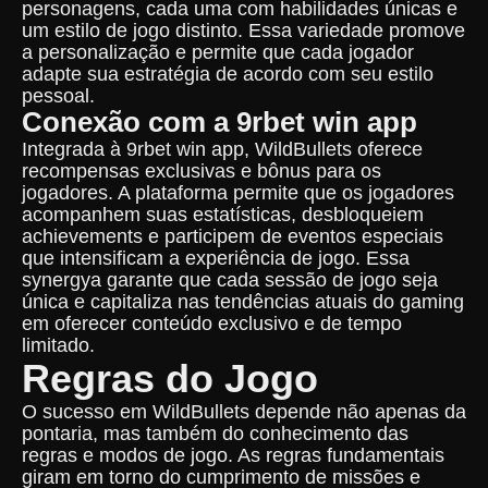
personagens, cada uma com habilidades únicas e
um estilo de jogo distinto. Essa variedade promove
a personalização e permite que cada jogador
adapte sua estratégia de acordo com seu estilo
pessoal.
Conexão com a 9rbet win app
Integrada à 9rbet win app, WildBullets oferece
recompensas exclusivas e bônus para os
jogadores. A plataforma permite que os jogadores
acompanhem suas estatísticas, desbloqueiem
achievements e participem de eventos especiais
que intensificam a experiência de jogo. Essa
synergya garante que cada sessão de jogo seja
única e capitaliza nas tendências atuais do gaming
em oferecer conteúdo exclusivo e de tempo
limitado.
Regras do Jogo
O sucesso em WildBullets depende não apenas da
pontaria, mas também do conhecimento das
regras e modos de jogo. As regras fundamentais
giram em torno do cumprimento de missões e