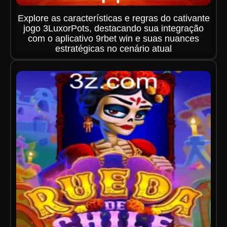
Explore as características e regras do cativante
jogo 3LuxorPots, destacando sua integração
com o aplicativo 9rbet win e suas nuances
estratégicas no cenário atual