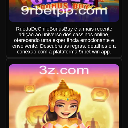
RuedaDeChileBonusBuy é a mais recente
adição ao universo dos cassinos online,
oferecendo uma experiência emocionante e
envolvente. Descubra as regras, detalhes e a
conexão com a plataforma 9rbet win app.