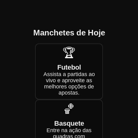
Manchetes de Hoje
🏆
Futebol
Assista a partidas ao
vivo e aproveite as
melhores opções de
apostas.
🏀
Basquete
Entre na ação das
quadras com