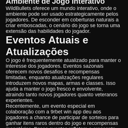
Ambiente de Jogo Interativo
WildBullets oferece um mundo interativo, onde o
ambiente pode ser usado estrategicamente pelos
jogadores. De esconder em coberturas naturais a
criar emboscadas, o cenário do jogo se torna uma
extensão das habilidades do jogador.
Eventos Atuais e
Atualizações
O jogo é frequentemente atualizado para manter o
interesse dos jogadores. Eventos sazonais
oferecem novos desafios e recompensas
limitadas, enquanto atualizações regulares
introduzem novos mapas, armas e classes. Isso
ajuda a manter o jogo fresco e envolvente,
atraindo tanto novos jogadores quanto veteranos
experientes.
Recentemente, um evento especial em
colaboração com a 9rbet win app deu aos
jogadores a chance de participar de sorteios para
ganhar itens raros dentro do jogo e recompensas