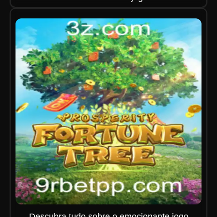
Descubra tudo sobre o emocionante jogo