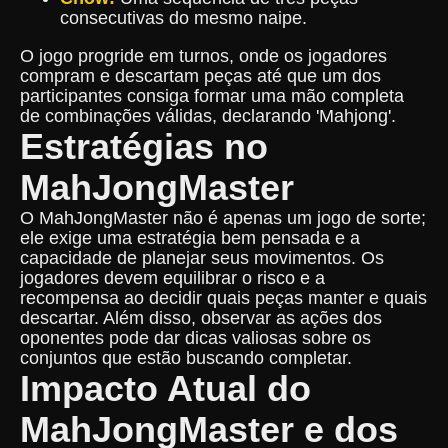
consecutivas do mesmo naipe.
O jogo progride em turnos, onde os jogadores
compram e descartam peças até que um dos
participantes consiga formar uma mão completa
de combinações válidas, declarando 'Mahjong'.
Estratégias no
MahJongMaster
O MahJongMaster não é apenas um jogo de sorte;
ele exige uma estratégia bem pensada e a
capacidade de planejar seus movimentos. Os
jogadores devem equilibrar o risco e a
recompensa ao decidir quais peças manter e quais
descartar. Além disso, observar as ações dos
oponentes pode dar dicas valiosas sobre os
conjuntos que estão buscando completar.
Impacto Atual do
MahJongMaster e dos