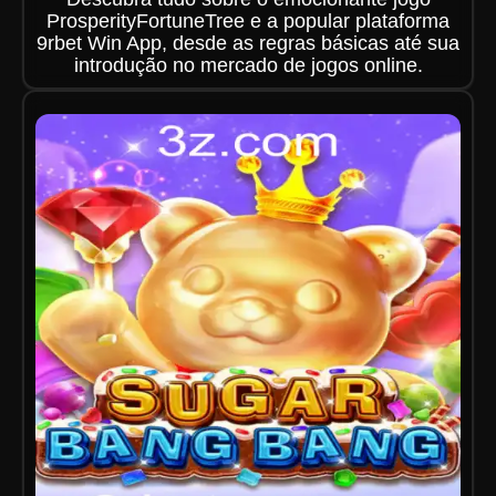
ProsperityFortuneTree e a popular plataforma
9rbet Win App, desde as regras básicas até sua
introdução no mercado de jogos online.