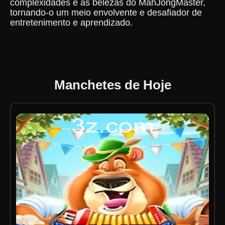
complexidades e as belezas do MahJongMaster,
tornando-o um meio envolvente e desafiador de
entretenimento e aprendizado.
Manchetes de Hoje