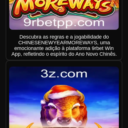
Descubra as regras e a jogabilidade do
CHINESENEWYEARMOREWAYS, uma
emocionante adição à plataforma 9rbet Win
App, refletindo o espírito do Ano Novo Chinês.