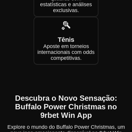
estatísticas e análises
exclusivas.
🎾
Tênis
Aposte em torneios
internacionais com odds
competitivas.
Descubra o Novo Sensação:
Buffalo Power Christmas no
9rbet Win App
Explore o mundo do Buffalo Power Christmas, um