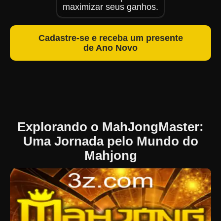
maximizar seus ganhos.
Cadastre-se e receba um presente
de Ano Novo
Explorando o MahJongMaster:
Uma Jornada pelo Mundo do
Mahjong