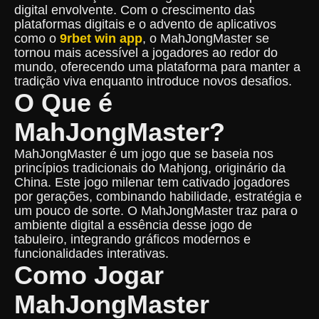
digital envolvente. Com o crescimento das
plataformas digitais e o advento de aplicativos
como o
9rbet win app
, o MahJongMaster se
tornou mais acessível a jogadores ao redor do
mundo, oferecendo uma plataforma para manter a
tradição viva enquanto introduce novos desafios.
O Que é
MahJongMaster?
MahJongMaster é um jogo que se baseia nos
princípios tradicionais do Mahjong, originário da
China. Este jogo milenar tem cativado jogadores
por gerações, combinando habilidade, estratégia e
um pouco de sorte. O MahJongMaster traz para o
ambiente digital a essência desse jogo de
tabuleiro, integrando gráficos modernos e
funcionalidades interativas.
Como Jogar
MahJongMaster