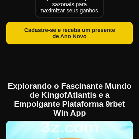
sazonais para
maximizar seus ganhos.
Cadastre-se e receba um presente
de Ano Novo
Explorando o Fascinante Mundo
de KingofAtlantis e a
Empolgante Plataforma 9rbet
Win App