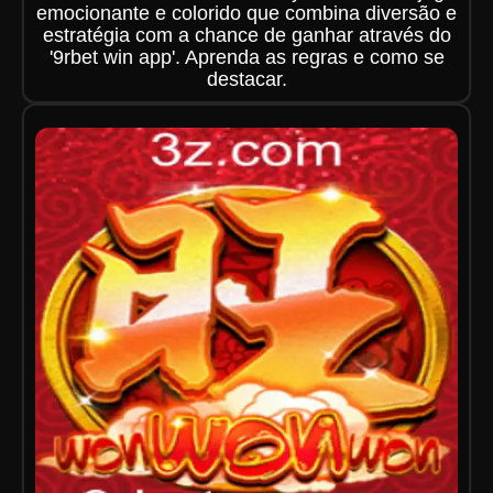
emocionante e colorido que combina diversão e
estratégia com a chance de ganhar através do
'9rbet win app'. Aprenda as regras e como se
destacar.