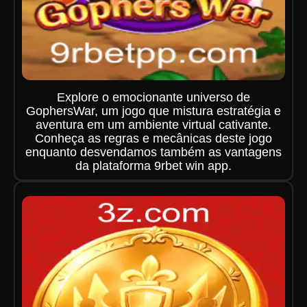
Explore o emocionante universo de
GophersWar, um jogo que mistura estratégia e
aventura em um ambiente virtual cativante.
Conheça as regras e mecânicas deste jogo
enquanto desvendamos também as vantagens
da plataforma 9rbet win app.