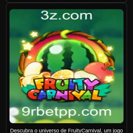
Descubra o universo de FruityCarnival, um jogo