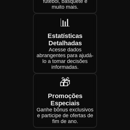
futebol, basquete e
muito mais.
📊
Estatísticas
Detalhadas
Acesse dados
abrangentes para ajudá-
lo a tomar decisões
informadas.
🎁
Promoções
Especiais
Ganhe bônus exclusivos
e participe de ofertas de
fim de ano.