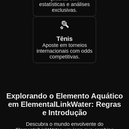
estatísticas e análises
exclusivas.
🎾
Tênis
Aposte em torneios
internacionais com odds
competitivas.
Explorando o Elemento Aquático
em ElementalLinkWater: Regras
e Introdução
Descubra o mundo envolvente do