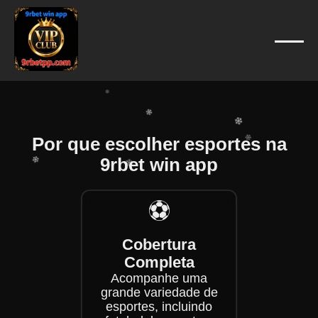
❄
❄
❄
❄
❄
❄
❄
Por que escolher esportes na
❄
9rbet win app
❄
❄
❄
⚽
❄
❄
Cobertura
Completa
Acompanhe uma
grande variedade de
esportes, incluindo