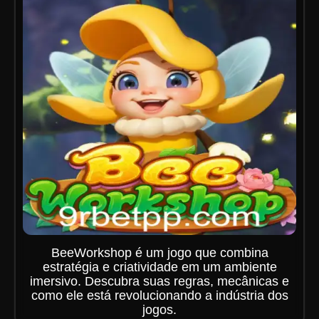
BeeWorkshop é um jogo que combina
estratégia e criatividade em um ambiente
imersivo. Descubra suas regras, mecânicas e
como ele está revolucionando a indústria dos
jogos.