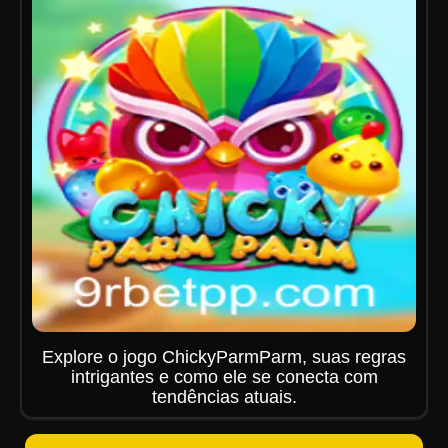
Explore o jogo ChickyParmParm, suas regras
intrigantes e como ele se conecta com
tendências atuais.