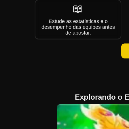
📖
Estude as estatísticas e o
desempenho das equipes antes
de apostar.
Explorando o 