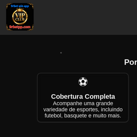
❄
Por
❄
⚽
❄
Cobertura Completa
Acompanhe uma grande
variedade de esportes, incluindo
futebol, basquete e muito mais.