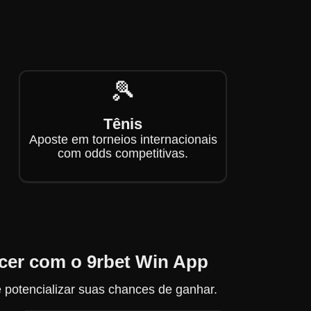
🎾
Tênis
Aposte em torneios internacionais
com odds competitivas.
er com o 9rbet Win App
potencializar suas chances de ganhar.