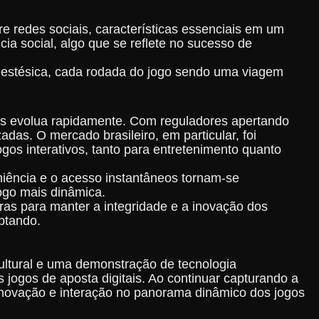
e redes sociais, características essenciais em um
ia social, algo que se reflete no sucesso de
sinestésica, cada rodada do jogo sendo uma viagem
tas evolua rapidamente. Com reguladores apertando
das. O mercado brasileiro, em particular, foi
ogos interativos, tanto para entretenimento quanto
ência e o acesso instantâneos tornam-se
ogo mais dinâmica.
ras para manter a integridade e a inovação dos
ptando.
ultural e uma demonstração de tecnologia
jogos de aposta digitais. Ao continuar capturando a
, inovação e interação no panorama dinâmico dos jogos