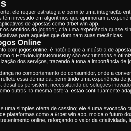
es
e; ele requer estratégia e permite uma integração entr
 têm investido em algoritmos que aprimoram a experiênc
plicativos de apostas como 9rbet win app.
er os sentidos do jogador, cria uma experiência quase 
ificativas para aqueles que dominam suas mecânicas.
ogos Online
o com jogos online, é notório que a indústria de apos
 como o HotRioNightsBonusBuy são escrutinadas e otimiza
alização dos serviços, trazendo à tona a importância de j
dança no comportamento do consumidor, onde a conveni
eflete essa demanda, permitindo uma experiência de j
, desafios persistem, necessitando de soluções inovado
m como outros na mesma esfera, estão continuamente ada
 uma simples oferta de cassino; ele é uma evocação c
 plataformas como a 9rbet win app, molda o futuro dos 
tretenimento online, reforçando o valor da criatividade